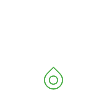
Next Post
Restauration de mangroves,
suivi et valorisation des
services écosystémiques de
mangroves dans la zone
d’Anyronkopé.