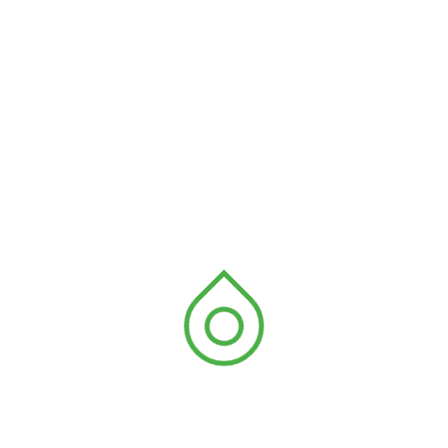
AGBO-
Aires protégées
,
ZEGUE
Changements climatiques
,
Milieu marin
MARITIMAFRICA WEEK TOGO
2025 : AGBOZEGUE ONG INVITEE
AU PANEL
Du 10 au 12 septembre 2025, Lomé a
accueilli la deuxième édition…