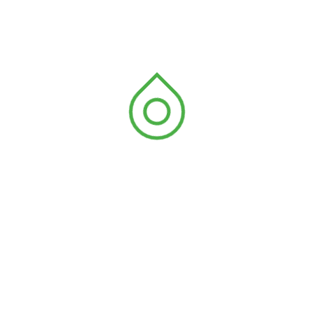
Rechercher
Rechercher
Articles récents
ANYRONKOPE : RAPPORT FINAL DU PROJET
R4C-TOGO PHASE 1