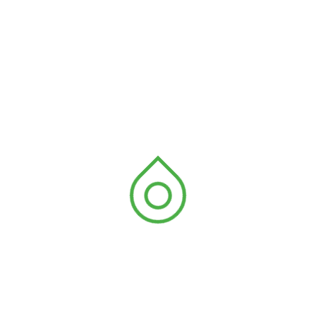
HONOREE POUR SON
SOUTIEN
La troisième édition du concours national d’épellation
EPELLE-MOI a pris fin en beauté le samedi 8 février
2025 à Vogan, après plusieurs semaines de
compétition intense. Cet événement, initié par
l’association ANEDD-AFRIQUE, vise à promouvoir
l’orthographe et la maîtrise du français chez les
jeunes apprenants. Dans son engagement pour
l’éducation [...]
Lire la suite...