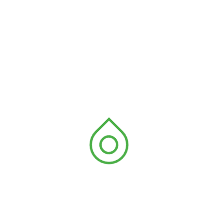
Articles récents
ANYRONKOPE : RAPPORT FINAL DU PROJET
R4C-TOGO PHASE 1
ANEHO : AGBO-ZEGUE ET SES PARTENAIRES
VALIDENT DES GUIDES INNOVANTS POUR
RENFORCER L’ELEVAGE DES HUITRES ET LE
GROSSISSEMENT DES CRABES
ANEHO / ONG AGBOZEGUE : VERS UNE