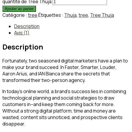
quantité de Tree Thuja
Ajouter au panier
Catégorie :
tree
Étiquettes :
Thuja
,
tree
,
Tree Thuja
Description
Avis (1)
Description
Fortunately, two seasoned digital marketers have a plan to
make your brand succeed. In Faster, Smarter, Louder,
Aaron Arius, and IAN Blanca share the secrets that
transformed their two-person agency.
In today’s online world, a brand’s success lies in combining
technological planning and social strategies to draw
customers in–and keep them coming back for more.
Without a strong digital platform, time and money are
wasted, content sits unnoticed, and prospective clients
disappear.