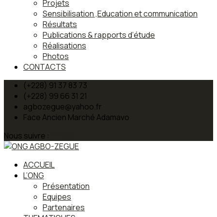
Projets
Sensibilisation ,Education et communication
Résultats
Publications & rapports d’étude
Réalisations
Photos
CONTACTS
(+228) 91 37 83 73
(+228) 99 66 31 21
agbozegue@yahoo.fr
Face Ancien Marché Adamavo
Nous suivre :
ACCUEIL
L’ONG
Présentation
Equipes
Partenaires