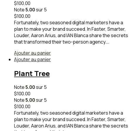
$
100.00
Note
5.00
sur 5
$
100.00
Fortunately, two seasoned digital marketers have a
plan to make your brand succeed. In Faster, Smarter,
Louder, Aaron Arius, and IAN Blanca share the secrets
that transformed their two-person agency.…
Ajouter au panier
Ajouter au panier
Plant Tree
Note
5.00
sur 5
$
100.00
Note
5.00
sur 5
$
100.00
Fortunately, two seasoned digital marketers have a
plan to make your brand succeed. In Faster, Smarter,
Louder, Aaron Arius, and IAN Blanca share the secrets