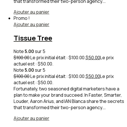
that transformed their two-person agency.…
Ajouter au panier
Promo !
Ajouter au panier
Tissue Tree
Note
5.00
sur 5
$
100.00
Le prix initial était : $100.00.
$
50.00
Le prix
actuel est : $50.00.
Note
5.00
sur 5
$
100.00
Le prix initial était : $100.00.
$
50.00
Le prix
actuel est : $50.00.
Fortunately, two seasoned digital marketers have a
plan to make your brand succeed. In Faster, Smarter,
Louder, Aaron Arius, and IAN Blanca share the secrets
that transformed their two-person agency.…
Ajouter au panier